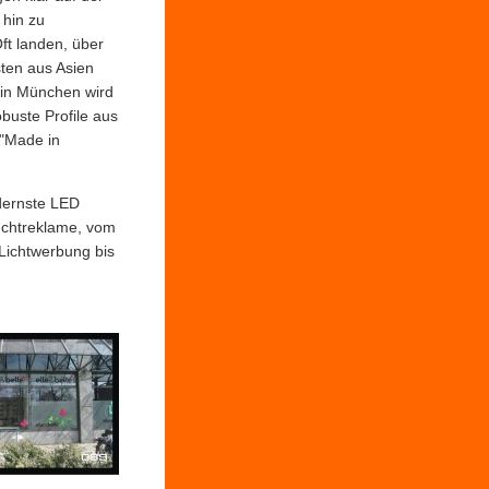
 hin zu
Oft landen, über
ten aus Asien
 in München wird
buste Profile aus
 "Made in
dernste LED
euchtreklame, vom
Lichtwerbung bis