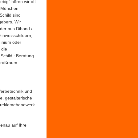
big" hören wir oft
n München
 Schild sind
gebers. Wir
lder aus Dibond /
inweisschildern,
minium oder
 die
 Schild : Beratung
 Großraum
 Werbetechnik und
, gestalterische
htreklamehandwerk
genau auf Ihre