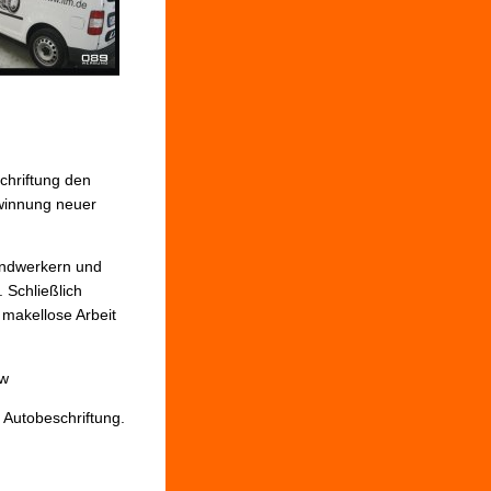
chriftung den
winnung neuer
andwerkern und
 Schließlich
 makellose Arbeit
kw
 Autobeschriftung.