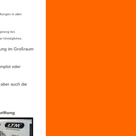
iftungen in allen
gerung bei.
bar Unmögliches.
bung im Großraum
enplot oder
 aber auch die
riftung