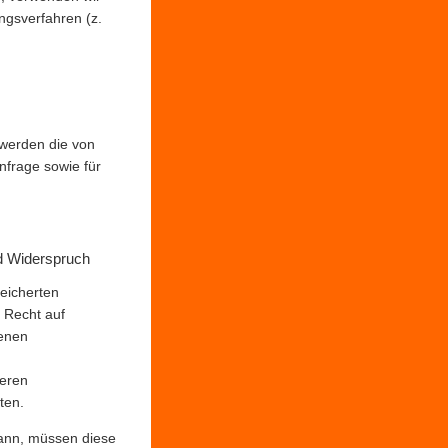
ngsverfahren (z.
 werden die von
frage sowie für
nd Widerspruch
peicherten
 Recht auf
benen
seren
ten.
kann, müssen diese