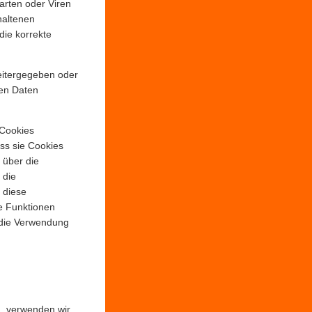
rten oder Viren
haltenen
die korrekte
weitergegeben oder
nen Daten
 Cookies
ass sie Cookies
 über die
 die
e diese
ne Funktionen
 die Verwendung
n, verwenden wir