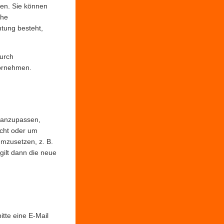
den. Sie können
che
htung besteht,
durch
vornehmen.
h anzupassen,
icht oder um
mzusetzen, z. B.
gilt dann die neue
tte eine E-Mail