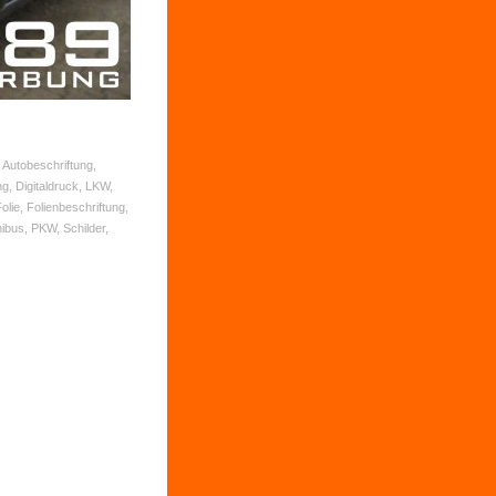
 Autobeschriftung,
g, Digitaldruck, LKW,
lie, Folienbeschriftung,
bus, PKW, Schilder,