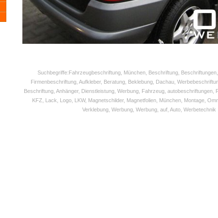
Suchbegriffe:Fahrzeugbeschriftung, München, Beschriftung, Beschriftungen,
Firmenbeschriftung, Aufkleber, Beratung, Beklebung, Dachau, Werbebeschriftun
Beschriftung, Anhänger, Dienstleistung, Werbung, Fahrzeug, autobeschriftungen, Fo
KFZ, Lack, Logo, LKW, Magnetschilder, Magnetfolien, München, Montage, Omni
Verklebung, Werbung, Werbung, auf, Auto, Werbetechnik