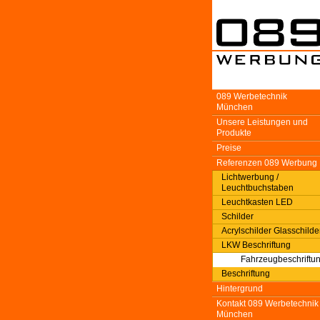
089 Werbetechnik
München
Unsere Leistungen und
Produkte
Preise
Referenzen 089 Werbung
Lichtwerbung /
Leuchtbuchstaben
Leuchtkasten LED
Schilder
Acrylschilder Glasschilde
LKW Beschriftung
Fahrzeugbeschriftu
Beschriftung
Hintergrund
Kontakt 089 Werbetechnik
München