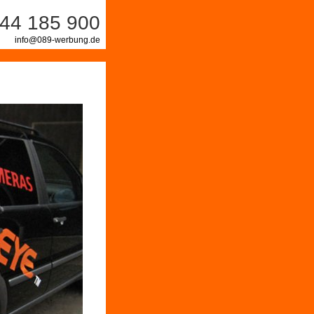
44 185 900
info@089-werbung.de