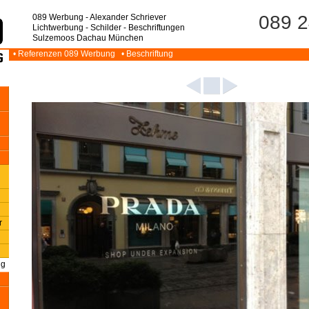
089 2
089 Werbung - Alexander Schriever
Lichtwerbung - Schilder - Beschriftungen
Sulzemoos Dachau München
• Referenzen 089 Werbung
• Beschriftung
r
ng