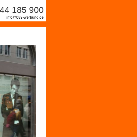
44 185 900
info@089-werbung.de