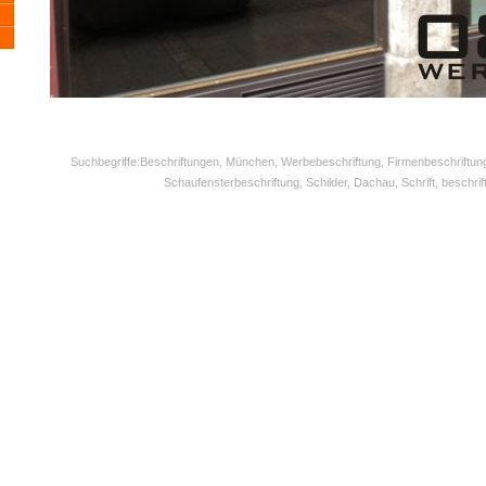
Suchbegriffe:Beschriftungen, München, Werbebeschriftung, Firmenbeschriftun
Schaufensterbeschriftung, Schilder, Dachau, Schrift, beschrif