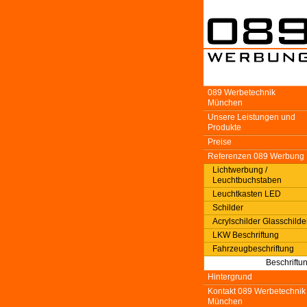
089 Werbetechnik
München
Unsere Leistungen und
Produkte
Preise
Referenzen 089 Werbung
Lichtwerbung /
Leuchtbuchstaben
Leuchtkasten LED
Schilder
Acrylschilder Glasschilde
LKW Beschriftung
Fahrzeugbeschriftung
Beschriftu
Hintergrund
Kontakt 089 Werbetechnik
München