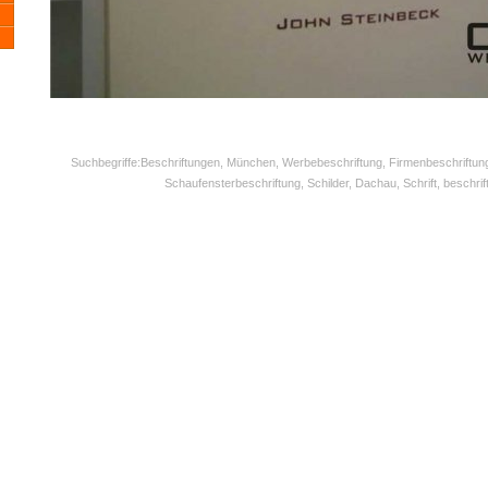
Suchbegriffe:Beschriftungen, München, Werbebeschriftung, Firmenbeschriftun
Schaufensterbeschriftung, Schilder, Dachau, Schrift, beschrif