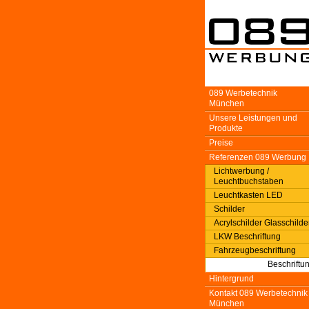
089 Werbetechnik
München
Unsere Leistungen und
Produkte
Preise
Referenzen 089 Werbung
Lichtwerbung /
Leuchtbuchstaben
Leuchtkasten LED
Schilder
Acrylschilder Glasschilde
LKW Beschriftung
Fahrzeugbeschriftung
Beschriftu
Hintergrund
Kontakt 089 Werbetechnik
München