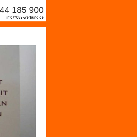
44 185 900
info@089-werbung.de