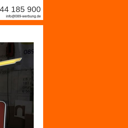
44 185 900
info@089-werbung.de