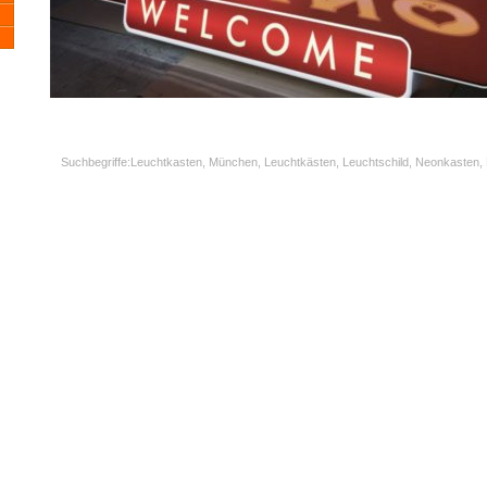
Suchbegriffe:Leuchtkasten, München, Leuchtkästen, Leuchtschild, Neonkasten,