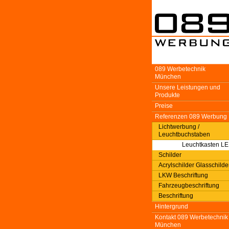
089 Werbetechnik
München
Unsere Leistungen und
Produkte
Preise
Referenzen 089 Werbung
Lichtwerbung /
Leuchtbuchstaben
Leuchtkasten L
Schilder
Acrylschilder Glasschilde
LKW Beschriftung
Fahrzeugbeschriftung
Beschriftung
Hintergrund
Kontakt 089 Werbetechnik
München