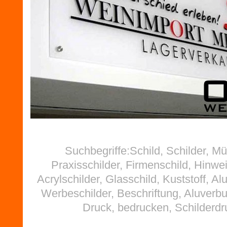
Suchbegriffe:Schild, Schilder, M
Praxisschilder, Firmenschild, Hinwei
Acrylschilder, Glasschild, Kuststoff, Al
Werbeschilder, Beschriftung, Aluverb
Druck, bedrucken, Schilderdr