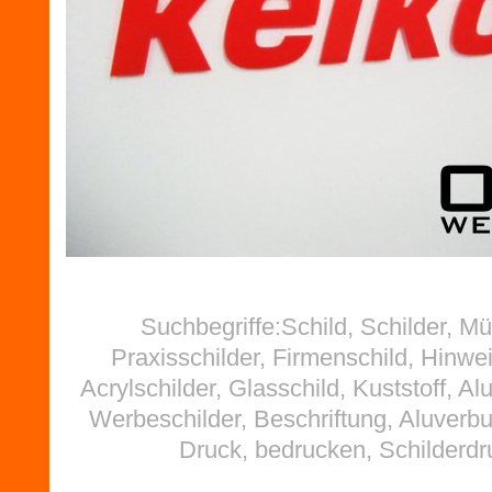
Suchbegriffe:Schild, Schilder, M
Praxisschilder, Firmenschild, Hinwei
Acrylschilder, Glasschild, Kuststoff, Al
Werbeschilder, Beschriftung, Aluverb
Druck, bedrucken, Schilderdr